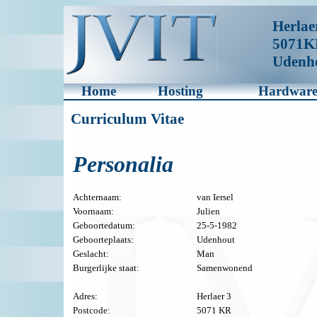
Herlae
5071K
Udenh
Home
Hosting
Hardwar
Curriculum Vitae
Personalia
Achternaam:
van Iersel
Voornaam:
Julien
Geboortedatum:
25-5-1982
Geboorteplaats:
Udenhout
Geslacht:
Man
Burgerlijke staat:
Samenwonend
Adres:
Herlaer 3
Postcode:
5071 KR