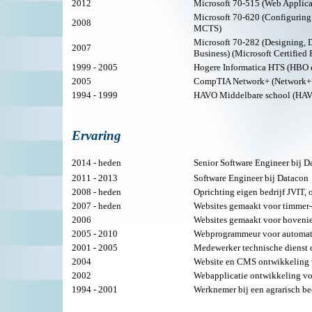
2012
Microsoft 70-515 (Web Applica
Microsoft 70-620 (Configuring 
2008
MCTS)
Microsoft 70-282 (Designing, 
2007
Business) (Microsoft Certified 
1999 - 2005
Hogere Informatica HTS (HBO 
2005
CompTIA Network+ (Network+ c
1994 - 1999
HAVO Middelbare school (HAV
Ervaring
2014 - heden
Senior Software Engineer bij D
2011 - 2013
Software Engineer bij Datacon
2008 - heden
Oprichting eigen bedrijf JVIT,
2007 - heden
Websites gemaakt voor timmer-be
2006
Websites gemaakt voor hovenier
2005 - 2010
Webprogrammeur voor automatise
2001 - 2005
Medewerker technische dienst
2004
Website en CMS ontwikkeling v
2002
Webapplicatie ontwikkeling vo
1994 - 2001
Werknemer bij een agrarisch be