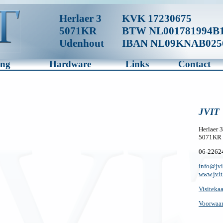
Herlaer 3
KVK 17230675
5071KR
BTW NL001781994B
Udenhout
IBAN NL09KNAB025
ing
Hardware
Links
Contact
JVIT
Herlaer 3
5071KR 
06-2262
info@jvi
www.jvit
Visiteka
Voorwaa