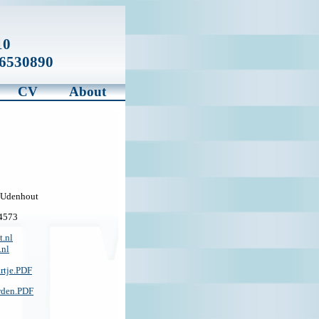
10
6530890
CV
About
Udenhout
4573
t.nl
.nl
artje.PDF
rden.PDF